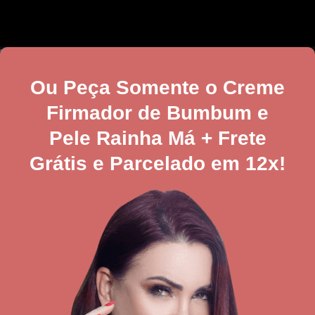
Ou Peça Somente o Creme
Firmador de Bumbum e
Pele Rainha Má + Frete
Grátis e Parcelado em 12x!