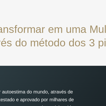
ransformar em uma Mu
vés do
método dos 3 pi
or autoestima do mundo, através de
estado e aprovado por milhares de