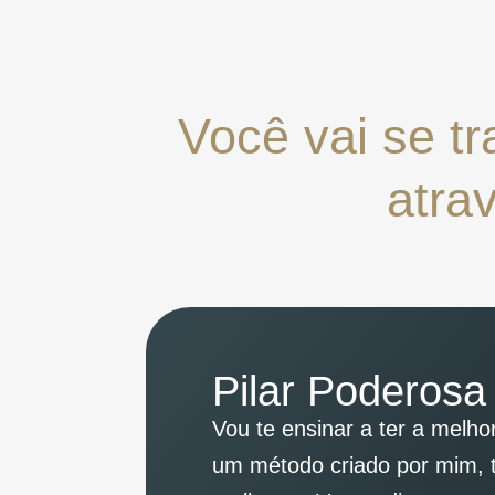
Você vai se t
atra
Pilar Poderosa
Vou te ensinar a ter a melh
um método criado por mim, t