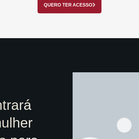
QUERO TER ACESSO
trará
ulher