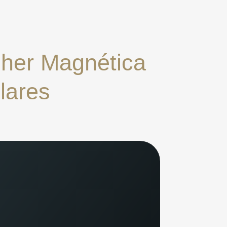
lher Magnética
lares