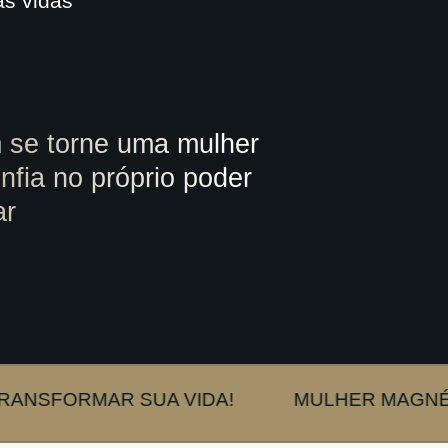
as vidas
 se torne uma mulher
nfia no próprio poder
ar
AR SUA VIDA!
MULHER MAGNÉTICA: 30 D